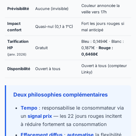
Couleur annoncée la
Prévisibilité
Aucune (invisible)
veille vers 17h
Impact
Fort les jours rouges si
Quasi-nul (0,1 à 1°C)
confort
mal anticipé
Tarification
Bleu : 0,1494€ · Blanc :
HP
Gratuit
0,1871€ ·
Rouge :
0,6468€
(janv. 2026)
Ouvert à tous (compteur
Disponibilité
Ouvert à tous
Linky)
Deux philosophies complémentaires
Tempo
: responsabilise le consommateur via
un
signal prix
— les 22 jours rouges incitent
à réduire fortement sa consommation
Effacement diffus
:
automatise
la flexibilité