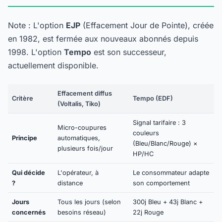
Note : L'option
EJP
(Effacement Jour de Pointe), créée
en 1982, est fermée aux nouveaux abonnés depuis
1998. L'option
Tempo
est son successeur,
actuellement disponible.
Effacement diffus
Critère
Tempo (EDF)
(Voltalis, Tiko)
Signal tarifaire : 3
Micro-coupures
couleurs
Principe
automatiques,
(Bleu/Blanc/Rouge) ×
plusieurs fois/jour
HP/HC
Qui décide
L'opérateur, à
Le consommateur adapte
?
distance
son comportement
Jours
Tous les jours (selon
300j Bleu + 43j Blanc +
concernés
besoins réseau)
22j Rouge