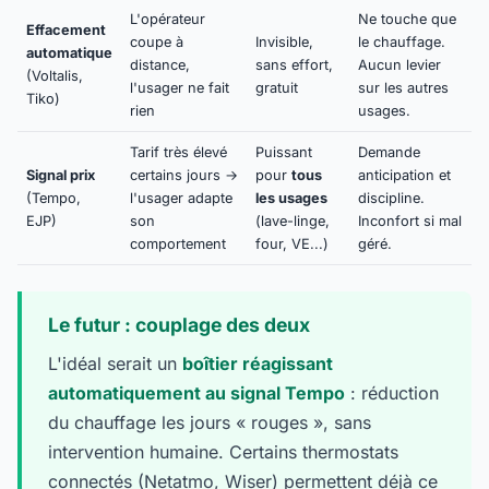
L'opérateur
Ne touche que
Effacement
coupe à
Invisible,
le chauffage.
automatique
distance,
sans effort,
Aucun levier
(Voltalis,
l'usager ne fait
gratuit
sur les autres
Tiko)
rien
usages.
Tarif très élevé
Puissant
Demande
Signal prix
certains jours →
pour
tous
anticipation et
(Tempo,
l'usager adapte
les usages
discipline.
EJP)
son
(lave-linge,
Inconfort si mal
comportement
four, VE...)
géré.
Le futur : couplage des deux
L'idéal serait un
boîtier réagissant
automatiquement au signal Tempo
: réduction
du chauffage les jours « rouges », sans
intervention humaine. Certains thermostats
connectés (Netatmo, Wiser) permettent déjà ce